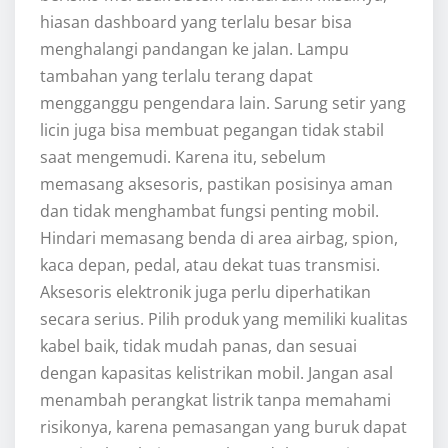
hiasan dashboard yang terlalu besar bisa
menghalangi pandangan ke jalan. Lampu
tambahan yang terlalu terang dapat
mengganggu pengendara lain. Sarung setir yang
licin juga bisa membuat pegangan tidak stabil
saat mengemudi. Karena itu, sebelum
memasang aksesoris, pastikan posisinya aman
dan tidak menghambat fungsi penting mobil.
Hindari memasang benda di area airbag, spion,
kaca depan, pedal, atau dekat tuas transmisi.
Aksesoris elektronik juga perlu diperhatikan
secara serius. Pilih produk yang memiliki kualitas
kabel baik, tidak mudah panas, dan sesuai
dengan kapasitas kelistrikan mobil. Jangan asal
menambah perangkat listrik tanpa memahami
risikonya, karena pemasangan yang buruk dapat