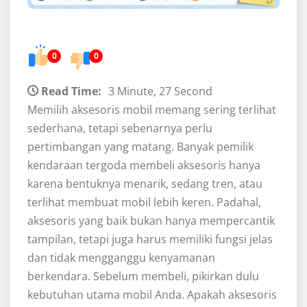
0
0
Read Time:
3 Minute, 27 Second
Memilih aksesoris mobil memang sering terlihat
sederhana, tetapi sebenarnya perlu
pertimbangan yang matang. Banyak pemilik
kendaraan tergoda membeli aksesoris hanya
karena bentuknya menarik, sedang tren, atau
terlihat membuat mobil lebih keren. Padahal,
aksesoris yang baik bukan hanya mempercantik
tampilan, tetapi juga harus memiliki fungsi jelas
dan tidak mengganggu kenyamanan
berkendara. Sebelum membeli, pikirkan dulu
kebutuhan utama mobil Anda. Apakah aksesoris