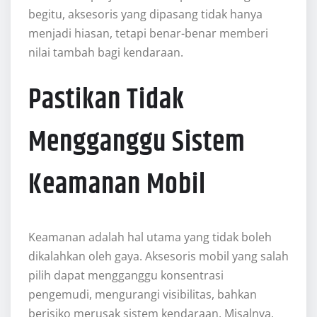
begitu, aksesoris yang dipasang tidak hanya
menjadi hiasan, tetapi benar-benar memberi
nilai tambah bagi kendaraan.
Pastikan Tidak
Mengganggu Sistem
Keamanan Mobil
Keamanan adalah hal utama yang tidak boleh
dikalahkan oleh gaya. Aksesoris mobil yang salah
pilih dapat mengganggu konsentrasi
pengemudi, mengurangi visibilitas, bahkan
berisiko merusak sistem kendaraan. Misalnya,