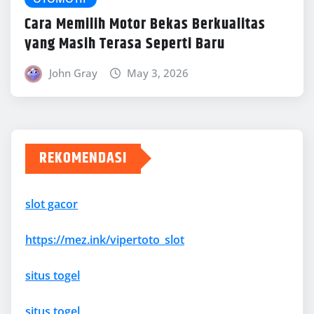
Cara Memilih Motor Bekas Berkualitas
yang Masih Terasa Seperti Baru
John Gray
May 3, 2026
REKOMENDASI
slot gacor
https://mez.ink/vipertoto_slot
situs togel
situs togel