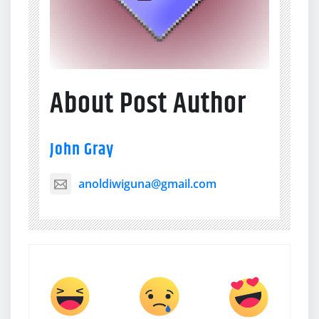
About Post Author
John Gray
anoldiwiguna@gmail.com