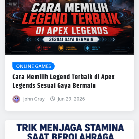
ONLINE GAMES
Cara Memilih Legend Terbaik di Apex
Legends Sesuai Gaya Bermain
John Gray
Jun 29, 2026