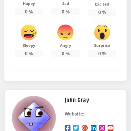
Happy
Sad
Excited
0
%
0
%
0
%
Sleepy
Angry
Surprise
0
%
0
%
0
%
John Gray
Website: