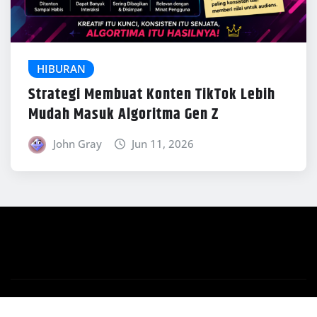
HIBURAN
Strategi Membuat Konten TikTok Lebih
Mudah Masuk Algoritma Gen Z
John Gray
Jun 11, 2026
Copyright © 2026 | Powered by
WordPress
|
News