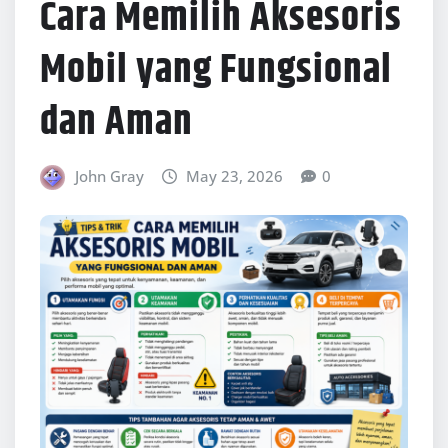
Cara Memilih Aksesoris
Mobil yang Fungsional
dan Aman
John Gray
May 23, 2026
0