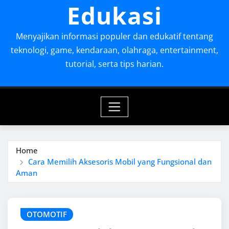
Edukasi
Menyajikan informasi populer dan edukatif tentang
teknologi, game, kendaraan, olahraga, entertainment,
tutorial, serta tips harian.
Home
Cara Memilih Aksesoris Mobil yang Fungsional dan
Aman
OTOMOTIF