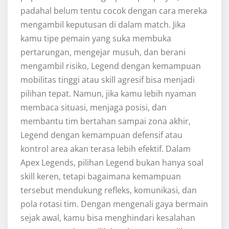
padahal belum tentu cocok dengan cara mereka
mengambil keputusan di dalam match. Jika
kamu tipe pemain yang suka membuka
pertarungan, mengejar musuh, dan berani
mengambil risiko, Legend dengan kemampuan
mobilitas tinggi atau skill agresif bisa menjadi
pilihan tepat. Namun, jika kamu lebih nyaman
membaca situasi, menjaga posisi, dan
membantu tim bertahan sampai zona akhir,
Legend dengan kemampuan defensif atau
kontrol area akan terasa lebih efektif. Dalam
Apex Legends, pilihan Legend bukan hanya soal
skill keren, tetapi bagaimana kemampuan
tersebut mendukung refleks, komunikasi, dan
pola rotasi tim. Dengan mengenali gaya bermain
sejak awal, kamu bisa menghindari kesalahan