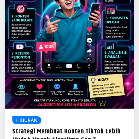
HIBURAN
Strategi Membuat Konten TikTok Lebih