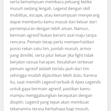
serta kemampuan membaca peluang ketika
musuh sedang lengah. Legend dengan skill
mobilitas, escape, atau kemampuan menyerang
dapat membantu kamu masuk dan keluar dari
pertempuran dengan lebih aman. Namun,
bermain agresif bukan berarti asal maju tanpa
rencana. Pemain tetap perlu memperhatikan
posisi rekan satu tim, jumlah musuh, armor
yang dimiliki, serta jalur keluar jika fight tidak
berjalan sesuai harapan. Kesalahan terbesar
pemain agresif adalah terlalu jauh dari tim
sehingga mudah dijatuhkan lebih dulu. Karena
itu, saat memilih Legend terbaik di Apex Legends
untuk gaya bermain agresif, pastikan kamu
mampu menggabungkan kecepatan dengan
disiplin. Legend yang tepat akan membuat
tekananmu terasa berbahaya bagi musuh,