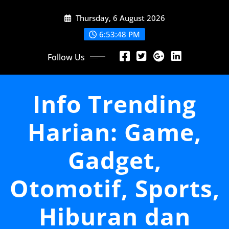
Skip
Thursday, 6 August 2026
to
content
6:53:50 PM
Follow Us
Info Trending
Harian: Game,
Gadget,
Otomotif, Sports,
Hiburan dan