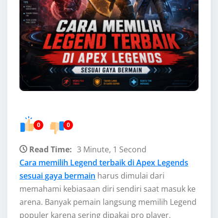
0
0
Read Time:
3 Minute, 1 Second
Cara memilih Legend terbaik di Apex Legends
sesuai gaya bermain
harus dimulai dari
memahami kebiasaan diri sendiri saat masuk ke
arena. Banyak pemain langsung memilih Legend
populer karena sering dipakai pro player,