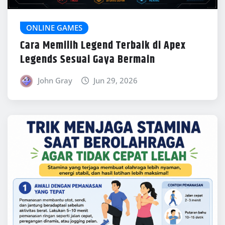
ONLINE GAMES
Cara Memilih Legend Terbaik di Apex
Legends Sesuai Gaya Bermain
John Gray
Jun 29, 2026