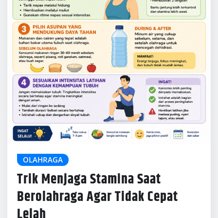
Trik Menjaga Stamina Saat
Berolahraga Agar Tidak Cepat
Lelah
John Gray
Jun 20, 2026
0
Menjaga stamina saat berolahraga tidak hanya
bergantung pada seberapa kuat tubuh bergerak,
tetapi juga bagaimana tubuh dipersiapkan
sebelum aktivitas dimulai.…
READ MORE