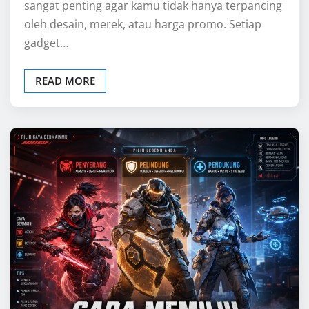
ONLINE GAMES
Cara Memilih Legend Terbaik di
Apex Legends Sesuai Gaya
Bermain
John Gray
Jun 29, 2026
0