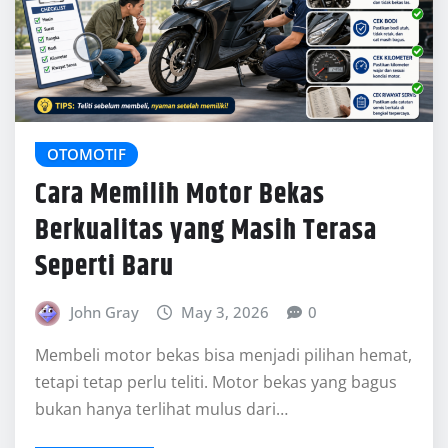
Membeli motor bekas bisa menjadi pilihan hemat,
tetapi tetap perlu teliti. Motor bekas yang bagus
bukan hanya terlihat mulus dari…
READ MORE
REKOMENDASI
slot gacor
https://mez.ink/vipertoto_slot
situs togel
situs togel