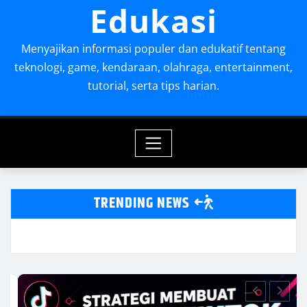
Edukasi
Menyajikan informasi populer dan edukatif tentang
teknologi, game, kendaraan, olahraga, entertainment,
tutorial, serta tips harian.
TRENDING NEWS