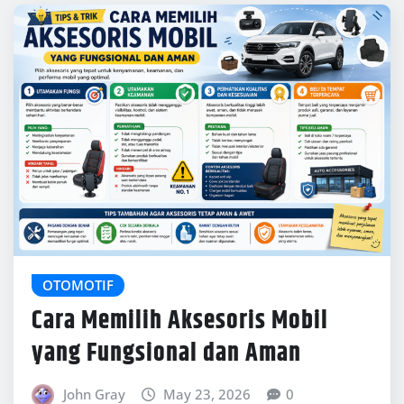
Cara Memilih Aksesoris Mobil
yang Fungsional dan Aman
John Gray
May 23, 2026
0
Memilih aksesoris mobil memang sering terlihat
sederhana, tetapi sebenarnya perlu
pertimbangan yang matang. Banyak pemilik
kendaraan tergoda membeli aksesoris hanya…
READ MORE