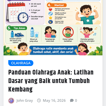
Kembang
John Gray
May 16, 2026
0
Olahraga anak bukan hanya soal membuat tubuh
aktif, tetapi juga membantu proses tumbuh
kembang secara menyeluruh. Anak yang terbiasa
bergerak…
READ MORE