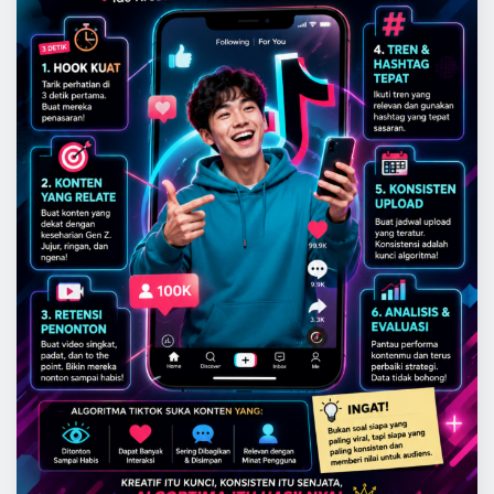
HIBURAN
Strategi Membuat Konten TikTok
Lebih Mudah Masuk Algoritma
Gen Z
John Gray
Jun 11, 2026
0
TikTok bukan hanya tempat mengunggah video
pendek. Platform ini sudah menjadi ruang besar
bagi anak muda untuk mencari hiburan, inspirasi,
…