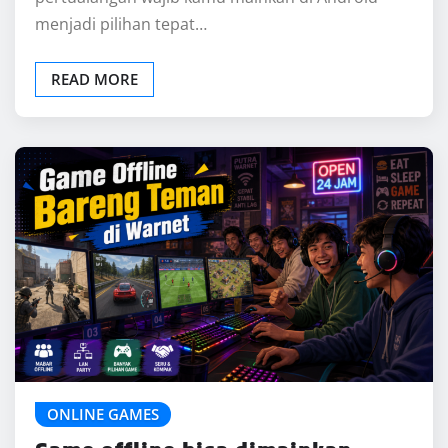
ONLINE GAMES
Game offline bisa dimainkan
bareng teman di warnet
John Gray
May 4, 2026
0
Bermain game di warnet tidak selalu harus
mengandalkan koneksi internet. Ada banyak
game offline yang bisa dimainkan bareng teman
di…
READ MORE