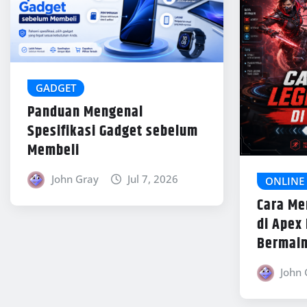
GADGET
Panduan Mengenal
Spesifikasi Gadget sebelum
Membeli
John Gray
Jul 7, 2026
ONLINE
Cara Me
di Apex
Bermai
John 