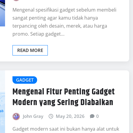
Mengenal spesifikasi gadget sebelum membeli
sangat penting agar kamu tidak hanya
terpancing oleh desain, merek, atau harga
promo. Setiap gadget…
READ MORE
GADGET
Mengenal Fitur Penting Gadget
Modern yang Sering Diabaikan
John Gray
May 20, 2026
0
Gadget modern saat ini bukan hanya alat untuk