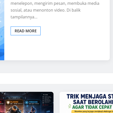
menelepon, mengirim pesan, membuka media
sosial, atau menonton video. Di balik
tampilannya…
READ MORE