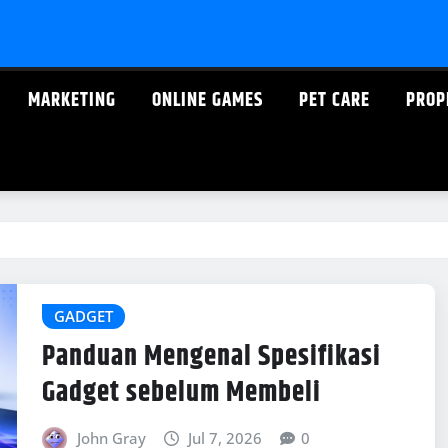
MARKETING
ONLINE GAMES
PET CARE
PROP
GADGET
Panduan Mengenal Spesifikasi
Gadget sebelum Membeli
John Gray
Jul 7, 2026
0