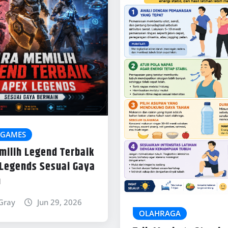
 GAMES
milih Legend Terbaik
 Legends Sesuai Gaya
n
Gray
Jun 29, 2026
OLAHRAGA