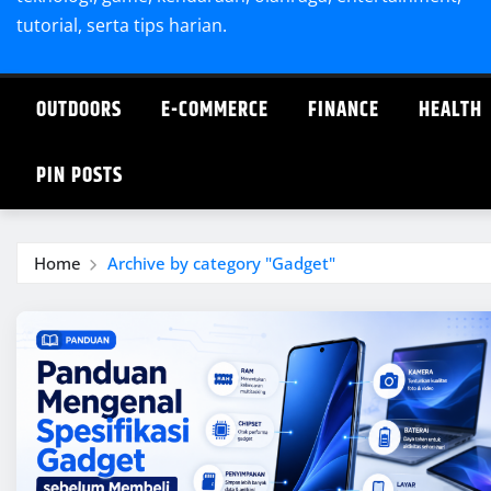
tutorial, serta tips harian.
OUTDOORS
E-COMMERCE
FINANCE
HEALTH
PIN POSTS
Home
Archive by category "Gadget"